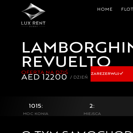
HOME
FLOT
LAMBORGHI
REVUELTO
OFERTA NA DZIŚ
ZAREZERWUJ
AED
12200
/ DZIEŃ
1015:
2:
MOC KONIA
MIEJSCA
2025:
V12:
B