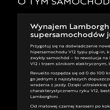
O TYM SAMOCHOD
ROK
TYP SILNIKA
Wynajem Lamborghin
supersamochodów ju
Przygotuj się na doświadczenie now
hipersamochodu V12 typu plug-in, któ
zwykły samochód – to rewolucja na 
V12 i trzem silnikom elektrycznym,
Revuelto rozpędza się od 0 do 100 
go jednym z najszybszych dopuszczon
wrażenia z jazdy. Dzięki ultralekki
charakterystycznemu ryku V12, bestia
Lamborghini.
Od matowej czarnej karoserii po ko