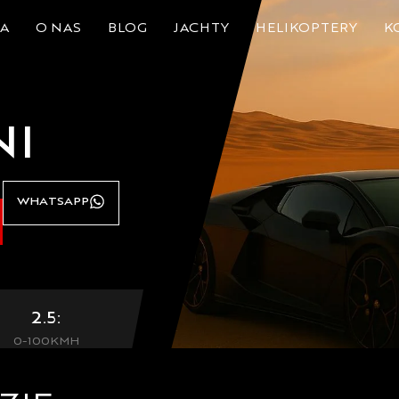
A
O NAS
BLOG
JACHTY
HELIKOPTERY
K
NI
WHATSAPP
2.5:
0-100KMH
LUETOOTH: