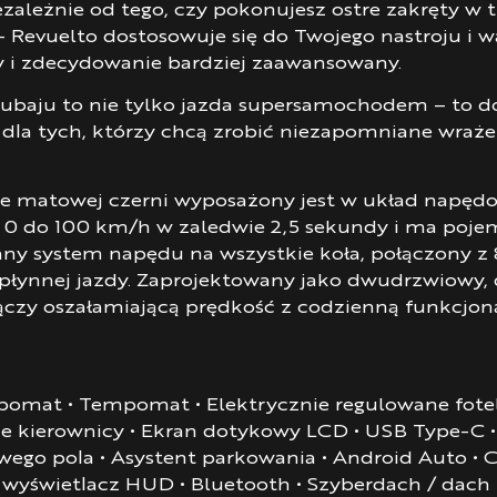
ależnie od tego, czy pokonujesz ostre zakręty w tr
 – Revuelto dostosowuje się do Twojego nastroju i 
szy i zdecydowanie bardziej zaawansowany.
baju to nie tylko jazda supersamochodem – to do
dla tych, którzy chcą zrobić niezapomniane wraże
e matowej czerni wyposażony jest w układ napędo
 0 do 100 km/h w zaledwie 2,5 sekundy i ma pojem
y system napędu na wszystkie koła, połączony z
płynnej jazdy. Zaprojektowany jako dwudrzwiowy
czy oszałamiającą prędkość z codzienną funkcjona
omat • Tempomat • Elektrycznie regulowane fotele
 kierownicy • Ekran dotykowy LCD • USB Type-C •
go pola • Asystent parkowania • Android Auto • C
y wyświetlacz HUD • Bluetooth • Szyberdach / dac