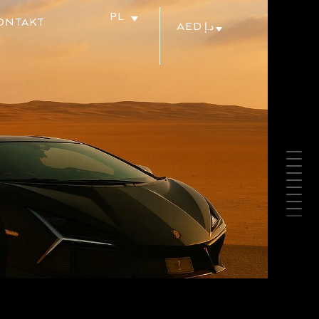
PL
ONTAKT
AED د.إ