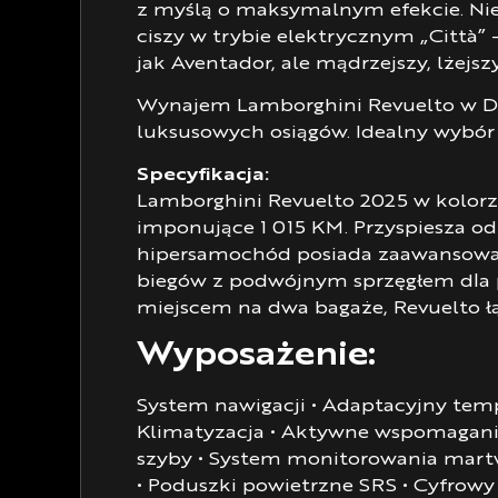
z myślą o maksymalnym efekcie. Niez
ciszy w trybie elektrycznym „Città”
jak Aventador, ale mądrzejszy, lżej
Wynajem Lamborghini Revuelto w Du
luksusowych osiągów. Idealny wybór 
Specyfikacja:
Lamborghini Revuelto 2025 w kolorz
imponujące 1 015 KM. Przyspiesza od
hipersamochód posiada zaawansowan
biegów z podwójnym sprzęgłem dla 
miejscem na dwa bagaże, Revuelto łą
Wyposażenie:
System nawigacji • Adaptacyjny temp
Klimatyzacja • Aktywne wspomaganie
szyby • System monitorowania martwe
• Poduszki powietrzne SRS • Cyfrow