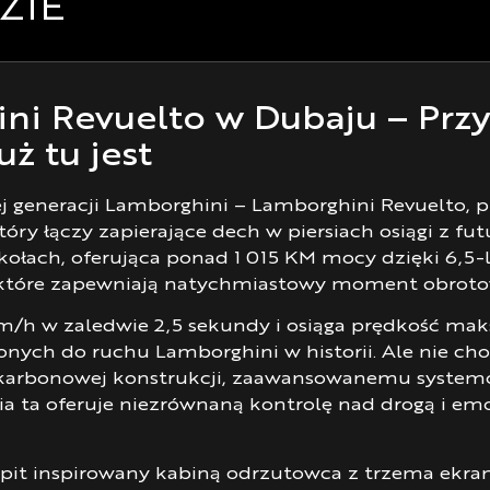
ZIE
ŁĄCZNOŚĆ
i Revuelto w Dubaju – Przy
ż tu jest
ej generacji Lamborghini – Lamborghini Revuelto, 
ry łączy zapierające dech w piersiach osiągi z fut
kołach, oferująca ponad 1 015 KM mocy dzięki 6,5
 które zapewniają natychmiastowy moment obrotowy
km/h w zaledwie 2,5 sekundy i osiąga prędkość m
ych do ruchu Lamborghini w historii. Ale nie chod
ej karbonowej konstrukcji, zaawansowanemu systemo
 ta oferuje niezrównaną kontrolę nad drogą i emoc
kpit inspirowany kabiną odrzutowca z trzema ekra