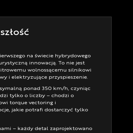
szłość
pierwszego na świecie hybrydowego
urystyczną innowacją. To nie jest
-litrowemu wolnossącemu silnikowi
 i elektryzujące przyspieszenie.
aksymalną ponad 350 km/h, czyniąc
zi tylko o liczby – chodzi o
wi torque vectoring i
je, jakie potrafi dostarczyć tylko
nami – każdy detal zaprojektowano