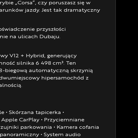
ybie „Corsa”, czy poruszasz się w
warunków jazdy. Jest tak dramatyczny
świadczenie przyszłości
nie na ulicach Dubaju.
wy V12 + Hybrid, generujący
ność silnika 6 498 cm³. Ten
 8-biegową automatyczną skrzynią
, dwumiejscowy hipersamochód z
lnością.
 • Skórzana tapicerka •
 Apple CarPlay • Przyciemniane
zujniki parkowania • Kamera cofania
h panoramiczny • System audio