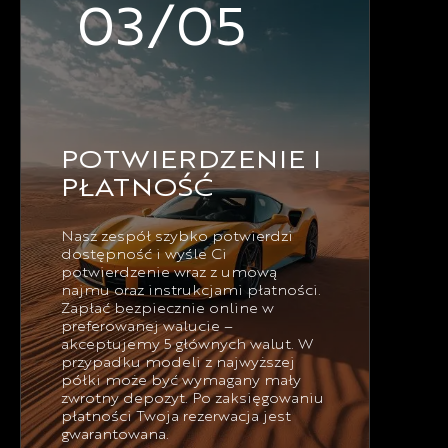
03/05
POTWIERDZENIE I
PŁATNOŚĆ
Nasz zespół szybko potwierdzi
dostępność i wyśle Ci
potwierdzenie wraz z umową
najmu oraz instrukcjami płatności.
Zapłać bezpiecznie online w
preferowanej walucie –
akceptujemy 5 głównych walut. W
przypadku modeli z najwyższej
półki może być wymagany mały
zwrotny depozyt. Po zaksięgowaniu
płatności Twoja rezerwacja jest
gwarantowana.