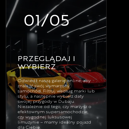
01/05
PRZEGLĄDAJ I
WYBIERZ
Odwiedź naszą galerię online, aby
znaleźć swój wymarzony
samochód. Filtruj według marki lub
stylu, a następnie wybierz daty
swojej przygody w Dubaju.
Niezależnie od tego, czy marzysz o
efektownym supersamochodzie,
czy wygodnej luksusowej
limuzynie – mamy idealny pojazd
dla Ciebie.