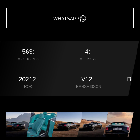
WHATSAPP
563:
4:
MOC KONIA
MIEJSCA
20212:
V12:
BLU
ROK
TRANSMISSON
Ł