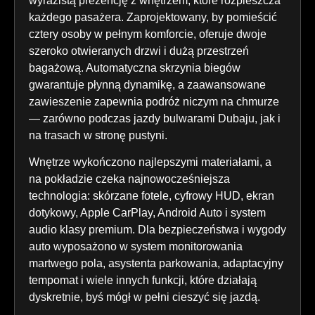
wyrazistą prezencję z wnętrzem, które rozpieszcza
każdego pasażera. Zaprojektowany, by pomieścić
cztery osoby w pełnym komforcie, oferuje dwoje
szeroko otwieranych drzwi i dużą przestrzeń
bagażową. Automatyczna skrzynia biegów
gwarantuje płynną dynamikę, a zaawansowane
zawieszenie zapewnia podróż niczym na chmurze
— zarówno podczas jazdy bulwarami Dubaju, jak i
na trasach w stronę pustyni.
Wnętrze wykończono najlepszymi materiałami, a
na pokładzie czeka najnowocześniejsza
technologia: skórzane fotele, cyfrowy HUD, ekran
dotykowy, Apple CarPlay, Android Auto i system
audio klasy premium. Dla bezpieczeństwa i wygody
auto wyposażono w system monitorowania
martwego pola, asystenta parkowania, adaptacyjny
tempomat i wiele innych funkcji, które działają
dyskretnie, byś mógł w pełni cieszyć się jazdą.