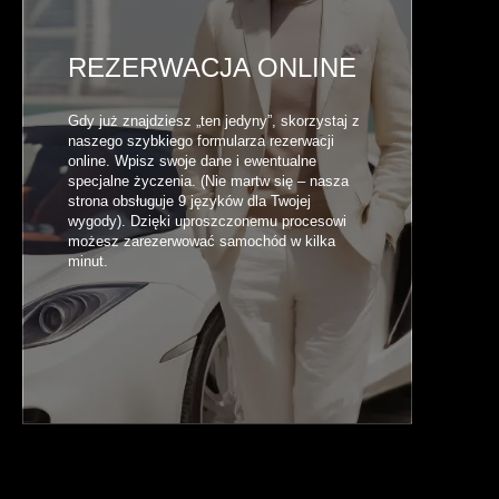
REZERWACJA ONLINE
Gdy już znajdziesz „ten jedyny”, skorzystaj z
naszego szybkiego formularza rezerwacji
online. Wpisz swoje dane i ewentualne
specjalne życzenia. (Nie martw się – nasza
strona obsługuje 9 języków dla Twojej
wygody). Dzięki uproszczonemu procesowi
możesz zarezerwować samochód w kilka
minut.