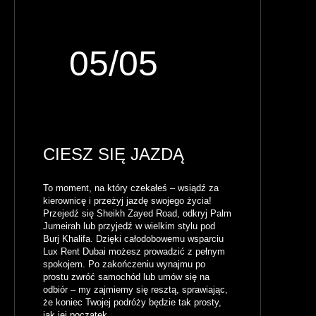
05/05
CIESZ SIĘ JAZDĄ
To moment, na który czekałeś – wsiądź za
kierownicę i przeżyj jazdę swojego życia!
Przejedź się Sheikh Zayed Road, odkryj Palm
Jumeirah lub przyjedź w wielkim stylu pod
Burj Khalifa. Dzięki całodobowemu wsparciu
Lux Rent Dubai możesz prowadzić z pełnym
spokojem. Po zakończeniu wynajmu po
prostu zwróć samochód lub umów się na
odbiór – my zajmiemy się resztą, sprawiając,
że koniec Twojej podróży będzie tak prosty,
jak jej początek.