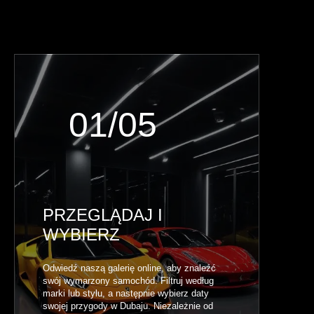
01/05
PRZEGLĄDAJ I
WYBIERZ
Odwiedź naszą galerię online, aby znaleźć
swój wymarzony samochód. Filtruj według
marki lub stylu, a następnie wybierz daty
swojej przygody w Dubaju. Niezależnie od