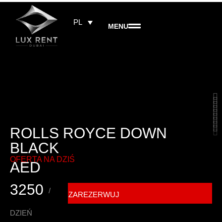
PL
MENU
ROLLS ROYCE DOWN
BLACK
OFERTA NA DZIŚ
AED
3250
/
ZAREZERWUJ
DZIEŃ