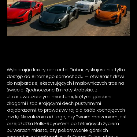
Wybierając luxury car rental Dubai, zyskujesz nie tylko
dostęp do elitarnego samochodu — otwierasz drzwi
do najbardziej ekscytujących i malowniczych tras na
świecie. Zjednoczone Emiraty Arabskie, z
ultranowoczesnymi miastami, krętymi górskimi
drogami i zapierającymi dech pustynnymi
krajobrazami, to prawdziwy raj dla osób kochających
jazdę. Niezależnie od tego, czy Twoim marzeniem jest
przejażdżka Rolls-Royce’em po tętniących życiem
bulwarach miasta, czy pokonywanie górskich
serpentyn w Lamborghini lub Ferrari, Dubaj oferuje