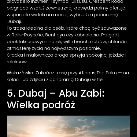
arcydzieło inżynierii i symbol luksusu. Crescent Road
biegnąca wzdłuż zewnętrznej krawędzi palmy oferuje
wspaniałe widoki na morze, wybrzeże i panoramę
Dubaju.
To trasa idealna dla osób, które chcą być zauważone
w Rolls-Royce’ie, Bentleyu czy kabriolecie. Przejedź
obok luksusowych hoteli, willi i beach clubów, chłonąc
atmosferę życia na najwyższym poziomie.
Gładka i malownicza droga sprzyja spokojnej jeździe i
relaksowi.
Wskazówka:
Zakończ trasę przy Atlantis The Palm — na
kolacji lub zdjęciu z panoramą Dubaju w tle.
5. Dubaj – Abu Zabi:
Wielka podróż