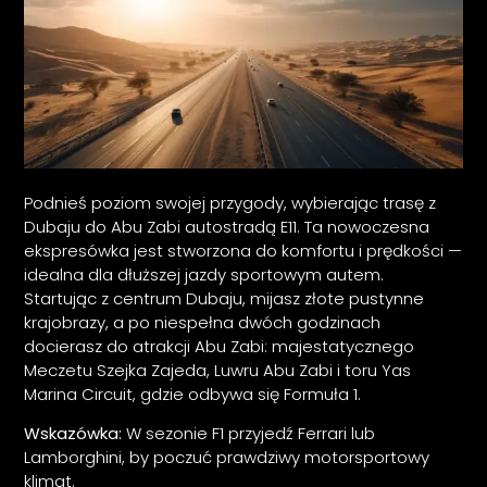
Podnieś poziom swojej przygody, wybierając trasę z
Dubaju do Abu Zabi autostradą E11. Ta nowoczesna
ekspresówka jest stworzona do komfortu i prędkości —
idealna dla dłuższej jazdy sportowym autem.
Startując z centrum Dubaju, mijasz złote pustynne
krajobrazy, a po niespełna dwóch godzinach
docierasz do atrakcji Abu Zabi: majestatycznego
Meczetu Szejka Zajeda, Luwru Abu Zabi i toru Yas
Marina Circuit, gdzie odbywa się Formuła 1.
Wskazówka:
W sezonie F1 przyjedź Ferrari lub
Lamborghini, by poczuć prawdziwy motorsportowy
klimat.