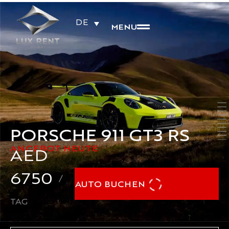
DE
MENU
PORSCHE 911 GT3 RS
ANGEBOT HEUTE
AED
6750
/
AUTO BUCHEN
TAG