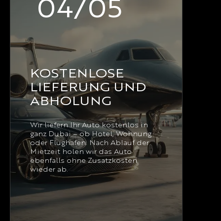
04/05
KOSTENLOSE
LIEFERUNG UND
ABHOLUNG
Wir liefern Ihr Auto kostenlos in
ganz Dubai – ob Hotel, Wohnung
oder Flughafen. Nach Ablauf der
Mietzeit holen wir das Auto
ebenfalls ohne Zusatzkosten
wieder ab.