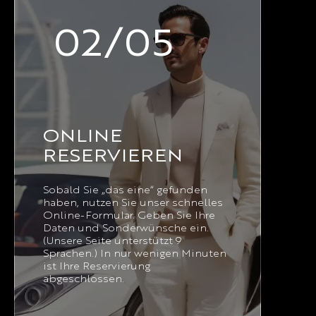
02/05
ONLINE
RESERVIEREN
Sobald Sie „das eine“ gefunden
haben, nutzen Sie unser schnelles
Online-Formular. Geben Sie Ihre
Daten und Sonderwünsche ein.
(Unsere Seite unterstützt 9
Sprachen.) In nur wenigen Minuten
ist Ihre Reservierung
abgeschlossen.