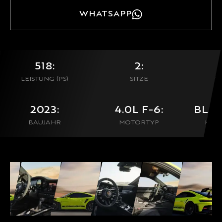
WHATSAPP
518:
2:
LEISTUNG (PS)
SITZE
0
2023:
4.0L F-6:
BLU
BAUJAHR
MOTORTYP
KON