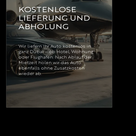
KOSTENLOSE
LIEFERUNG UND
ABHOLUNG
Wir liefern Ihr Auto kostenlos in
ganz Dubai – ob Hotel, Wohnung
oder Flughafen. Nach Ablauf der
Mietzeit holen wir das Auto
ebenfalls ohne Zusatzkosten
wieder ab.