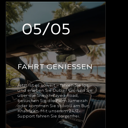
05/05
FAHRT GENIESSEN
Jetzt ist es soweit – fahren Sie los
und erleben Sie Dubai! Cruisen Sie
über die Sheikh Zayed Road,
besuchen Sie die Palm Jumeirah
oder kommen Sie stilvoll am Burj
Khalifa an. Mit unserem 24/7-
Support fahren Sie sorgenfrei.