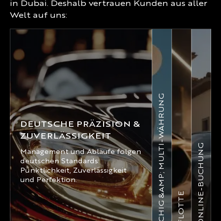
in Dubai. Deshalb vertrauen Kunden aus aller
Welt auf uns:
MEHRSPRACHIG &AMP; MULTI-WÄHRUNG
DEUTSCHE PRÄZISION &
ZUVERLÄSSIGKEIT
EINFACHE ONLINE-BUCHUNG
Management und Abläufe folgen
deutschen Standards:
Pünktlichkeit, Zuverlässigkeit
und Perfektion.