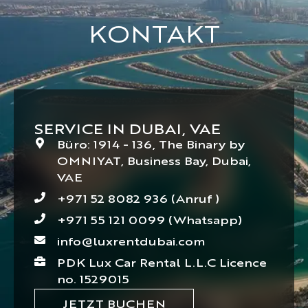
KONTAKT
SERVICE IN DUBAI, VAE
Büro: 1914 - 136, The Binary by
OMNIYAT, Business Bay, Dubai,
VAE
+971 52 8082 936 (Anruf )
+971 55 121 0099 (Whatsapp)
info@luxrentdubai.com
PDK Lux Car Rental L.L.C Licence
no. 1529015
JETZT BUCHEN