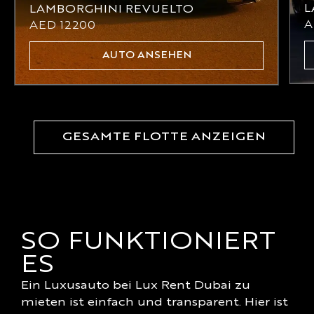
L
LAMBORGHINI REVUELTO
AED
12200
AUTO ANSEHEN
GESAMTE FLOTTE ANZEIGEN
SO FUNKTIONIERT
ES
Ein Luxusauto bei Lux Rent Dubai zu
mieten ist einfach und transparent. Hier ist