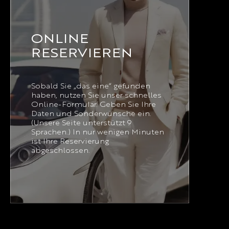
ONLINE
RESERVIEREN
Sobald Sie „das eine“ gefunden
haben, nutzen Sie unser schnelles
Online-Formular. Geben Sie Ihre
Daten und Sonderwünsche ein.
(Unsere Seite unterstützt 9
Sprachen.) In nur wenigen Minuten
ist Ihre Reservierung
abgeschlossen.