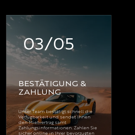
03/05
BESTÄTIGUNG &
ZAHLUNG
Unser Team bestätigt schnell die
Verfügbarkeit und sendet Ihnen
den Mietvertrag samt
Zahlungsinformationen. Zahlen Sie
sicher online in Ihrer bevorzugten